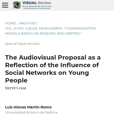
HOME
/
ARCHIVES
/
VOL. 10 NO. 3 (2022): MONOGRAPH: "COMMUNICATION
MODELS BASED ON READING AND WRITING"
/
Special Issue Articles
The Audiovisual Proposal as a
Reflection of the Influence of
Social Networks on Young
People
Nerve’s case
Luis Alonso Martín-Romo
Universidad Antonio de Nebrija