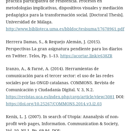
práctica participativa de resistencia. Procesos en
metodologías implicativas, dispositivos visuales y mediación
pedagógica para la transformación social. [Doctoral Thesis].
Universidad de Málaga.
http://www.biblioteca.uma.es/bbldoc/tesisuma/17678961.pdf
Herrera Damas, S., & Requejo Alemán, J. (2015).
Perspectivas La gran asignatura pendiente para los diarios
en Twitter. Telos, Pp. 1–13.
https://acortar.link/e638ZR
Iranzo, A., & Farné, A. (2014). Herramientas de
comunicación para el tercer sector: el uso de las redes
sociales por las ONGD catalanas. COMMONS. Revista de
Comunicación y Ciudadanía Digital. V. 3, N.2.
https://revistas.uca.es/index.php/cayp/article/view/3081
DOI:
https://doi.org/10.25267/COMMONS.2014.v3.i2.03
Kenix, L. J. (2007). In search of Utopia: Ananalysis of non-
profit web pages, Information. Communication & Society,
Vol. 10, Nº 1, Pp. 69-94. DOI: