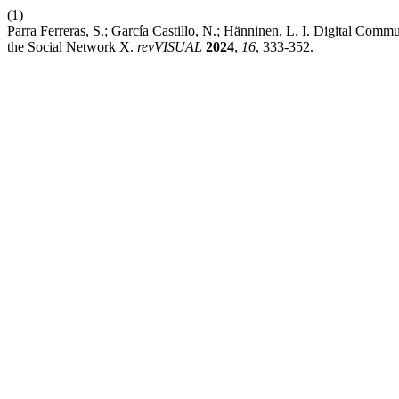
(1)
Parra Ferreras, S.; García Castillo, N.; Hänninen, L. I. Digital Co
the Social Network X.
revVISUAL
2024
,
16
, 333-352.