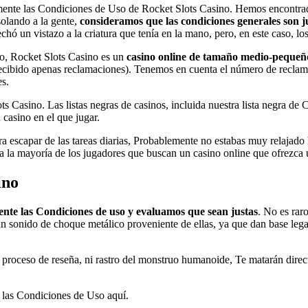
mente las Condiciones de Uso de Rocket Slots Casino. Hemos encontrado
olando a la gente,
consideramos que las condiciones generales son j
chó un vistazo a la criatura que tenía en la mano, pero, en este caso, l
do, Rocket Slots Casino es un
casino online de tamaño medio-pequeñ
ecibido apenas reclamaciones). Tenemos en cuenta el número de reclama
s.
ts Casino. Las listas negras de casinos, incluida nuestra lista negra de
casino en el que jugar.
para escapar de las tareas diarias, Probablemente no estabas muy relaj
 la mayoría de los jugadores que buscan un casino online que ofrezca un
ino
nte las Condiciones de uso y evaluamos que sean justas
. No es rar
un sonido de choque metálico proveniente de ellas, ya que dan base lega
proceso de reseña, ni rastro del monstruo humanoide, Te matarán direct
 las Condiciones de Uso aquí.