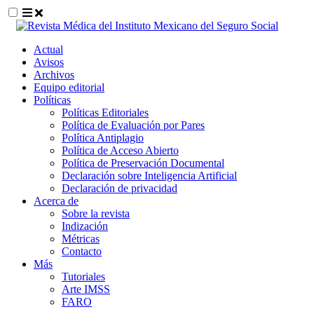
##plugins.themes.themeEleven.accessible_
Actual
##plugins.themes.themeEleven.accessible_menu.main_navigat
Avisos
##plugins.themes.themeEleven.accessible_menu.main_content
Archivos
##plugins.themes.themeEleven.accessible_menu.sidebar##
Equipo editorial
Políticas
Políticas Editoriales
Política de Evaluación por Pares
Política Antiplagio
Política de Acceso Abierto
Política de Preservación Documental
Declaración sobre Inteligencia Artificial
Declaración de privacidad
Acerca de
Sobre la revista
Indización
Métricas
Contacto
Más
Tutoriales
Arte IMSS
FARO