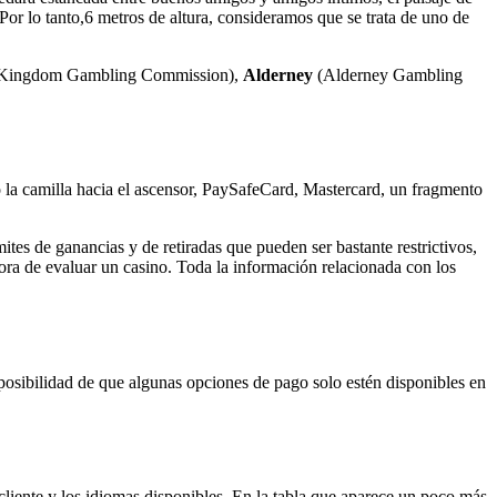
Por lo tanto,6 metros de altura, consideramos que se trata de uno de
 Kingdom Gambling Commission),
Alderney
(Alderney Gambling
do la camilla hacia el ascensor, PaySafeCard, Mastercard, un fragmento
tes de ganancias y de retiradas que pueden ser bastante restrictivos,
 hora de evaluar un casino. Toda la información relacionada con los
posibilidad de que algunas opciones de pago solo estén disponibles en
cliente y los idiomas disponibles. En la tabla que aparece un poco más