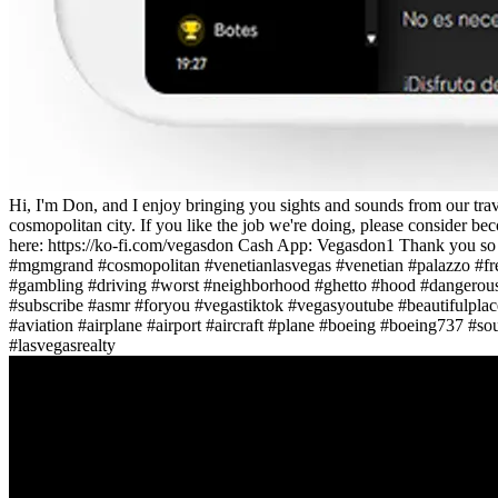
Hi, I'm Don, and I enjoy bringing you sights and sounds from our tra
cosmopolitan city. If you like the job we're doing, please consid
here: https://ko-fi.com/vegasdon Cash App: Vegasdon1 Thank you so 
#mgmgrand #cosmopolitan #venetianlasvegas #venetian #palazzo #fre
#gambling #driving #worst #neighborhood #ghetto #hood #dangerous 
#subscribe #asmr #foryou #vegastiktok #vegasyoutube #beautifulplace
#aviation #airplane #airport #aircraft #plane #boeing #boeing737 #so
#lasvegasrealty