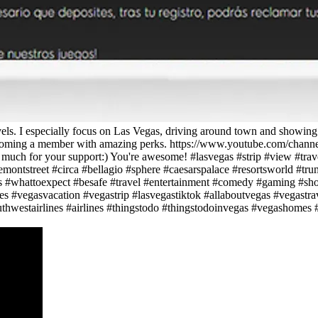
vels. I especially focus on Las Vegas, driving around town and showing
er becoming a member with amazing perks. https://www.youtube.com/c
much for your support:) You're awesome! #lasvegas #strip #view #tra
montstreet #circa #bellagio #sphere #caesarspalace #resortsworld #tr
#whattoexpect #besafe #travel #entertainment #comedy #gaming #show 
s #vegasvacation #vegastrip #lasvegastiktok #allaboutvegas #vegastrave
uthwestairlines #airlines #thingstodo #thingstodoinvegas #vegashomes #