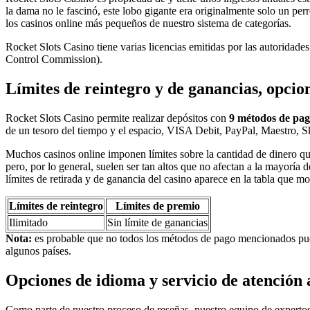
la dama no le fascinó, este lobo gigante era originalmente solo un per
los casinos online más pequeños de nuestro sistema de categorías.
Rocket Slots Casino tiene varias licencias emitidas por las autoridades
Control Commission).
Límites de reintegro y de ganancias, opcio
Rocket Slots Casino permite realizar depósitos con
9 métodos de pa
de un tesoro del tiempo y el espacio, VISA Debit, PayPal, Maestro, 
Muchos casinos online imponen límites sobre la cantidad de dinero que 
pero, por lo general, suelen ser tan altos que no afectan a la mayoría
límites de retirada y de ganancia del casino aparece en la tabla que m
Límites de reintegro
Límites de premio
Ilimitado
Sin límite de ganancias
Nota:
es probable que no todos los métodos de pago mencionados pueda
algunos países.
Opciones de idioma y servicio de atención a
Como parte de nuestro proceso de reseñas, nuestro equipo de expertos 