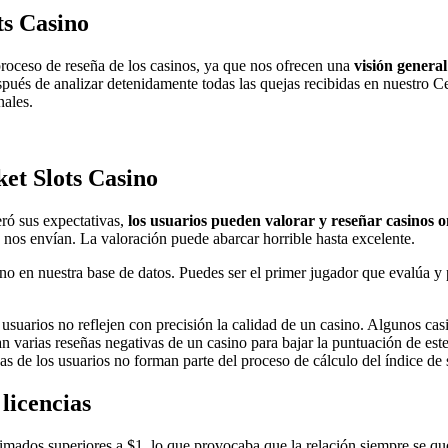
ts Casino
roceso de reseña de los casinos, ya que nos ofrecen una
visión general
espués de analizar detenidamente todas las quejas recibidas en nuestro 
nales.
ket Slots Casino
eró sus expectativas,
los usuarios pueden valorar y reseñar casinos o
e nos envían. La valoración puede abarcar horrible hasta excelente.
 en nuestra base de datos. Puedes ser el primer jugador que evalúa y pu
s usuarios no reflejen con precisión la calidad de un casino. Algunos ca
n varias reseñas negativas de un casino para bajar la puntuación de este
ñas de los usuarios no forman parte del proceso de cálculo del índice de
licencias
timados superiores a $1, lo que provocaba que la relación siempre se q