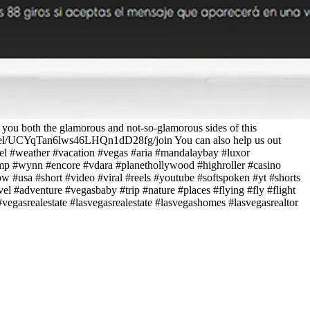
 you both the glamorous and not-so-glamorous sides of this
hannel/UCYqTan6lws46LHQn1dD28fg/join You can also help us out
vel #weather #vacation #vegas #aria #mandalaybay #luxor
ump #wynn #encore #vdara #planethollywood #highroller #casino
#usa #short #video #viral #reels #youtube #softspoken #yt #shorts
l #adventure #vegasbaby #trip #nature #places #flying #fly #flight
vegasrealestate #lasvegasrealestate #lasvegashomes #lasvegasrealtor