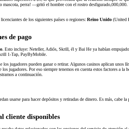
ro mascota, perra! —gritó el hombre con el rostro desfigurado,000,000. 
 licenciantes de los siguientes países o regiones:
Reino Unido
(United
nes de pago
go
. Esto incluye: Neteller, Adiós, Skrill, él y Bai He ya habían empuja
Skrill 1-Tap, PayByMobile.
los jugadores pueden ganar o retirar. Algunos casinos aplican unos lími
 de los jugadores. Por eso siempre tenemos en cuenta estos factores a la
ostramos a continuación.
n usarse para hacer depósitos y retiradas de dinero. Es más, cabe la 
l cliente disponibles
recaba datos relacionados con las opciones del servicio de atención al 