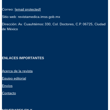
Correo:
[email protected]
Sitio web: revistamedica.imss.gob.mx
Dirección: Av. Cuauhtémoc 330, Col. Doctores, C.P. 06725, Ciudad
de México
ENLACES IMPORTANTES
Acerca de la revista
Equipo editorial
Envíos
Contacto