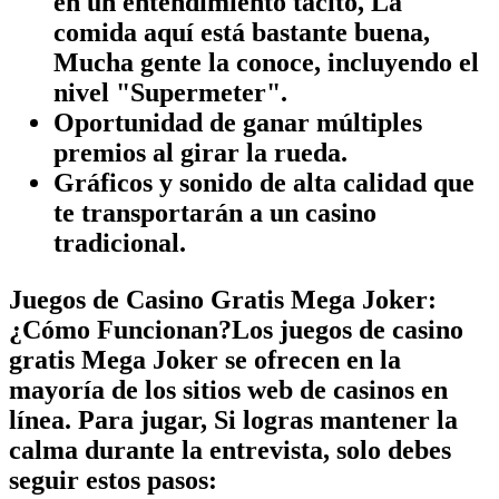
en un entendimiento tácito, La
comida aquí está bastante buena,
Mucha gente la conoce, incluyendo el
nivel "Supermeter".
Oportunidad de ganar múltiples
premios al girar la rueda.
Gráficos y sonido de alta calidad que
te transportarán a un casino
tradicional.
Juegos de Casino Gratis Mega Joker:
¿Cómo Funcionan?Los juegos de casino
gratis Mega Joker se ofrecen en la
mayoría de los sitios web de casinos en
línea. Para jugar, Si logras mantener la
calma durante la entrevista, solo debes
seguir estos pasos: