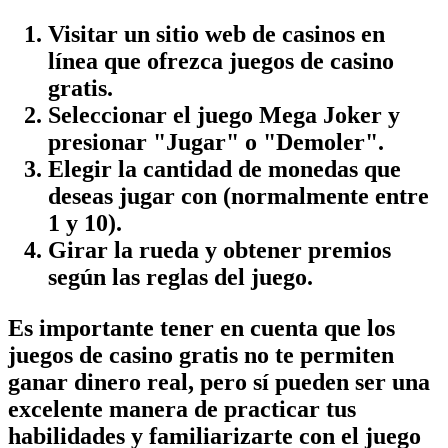
Visitar un sitio web de casinos en
línea que ofrezca juegos de casino
gratis.
Seleccionar el juego Mega Joker y
presionar "Jugar" o "Demoler".
Elegir la cantidad de monedas que
deseas jugar con (normalmente entre
1 y 10).
Girar la rueda y obtener premios
según las reglas del juego.
Es importante tener en cuenta que los
juegos de casino gratis no te permiten
ganar dinero real, pero sí pueden ser una
excelente manera de practicar tus
habilidades y familiarizarte con el juego