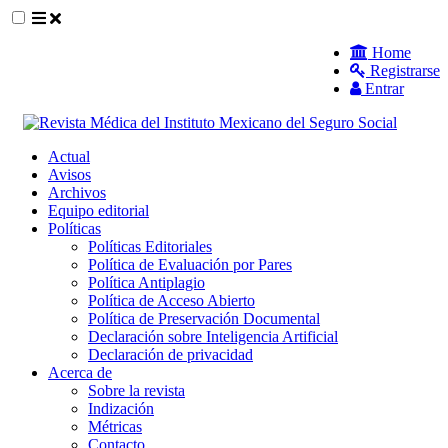
##plugins.themes.themeEleven.accessible_
Home
Registrarse
##plugins.themes.themeEleven.accessible_menu.main_navigat
Entrar
##plugins.themes.themeEleven.accessible_menu.main_content
##plugins.themes.themeEleven.accessible_menu.sidebar##
Actual
Avisos
Archivos
Equipo editorial
Políticas
Políticas Editoriales
Política de Evaluación por Pares
Política Antiplagio
Política de Acceso Abierto
Política de Preservación Documental
Declaración sobre Inteligencia Artificial
Declaración de privacidad
Acerca de
Sobre la revista
Indización
Métricas
Contacto