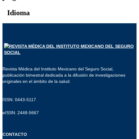
Idioma
Revista Médica del Instituto Mexicano del Seguro Social,
publicación bimestral dedicada a la difusión de investigaciones
originales en el ámbito de la salud.
ISSN: 0443-5117
eISSN: 2448-5667
CONTACTO