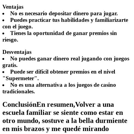
Ventajas
No es necesario depositar dinero para jugar.
Puedes practicar tus habilidades y familiarizarte
con el juego.
Tienes la oportunidad de ganar premios sin
riesgo.
Desventajas
No puedes ganar dinero real jugando con juegos
gratis.
Puede ser difícil obtener premios en el nivel
"Supermeter".
No es una alternativa a los juegos de casino
tradicionales.
ConclusiónEn resumen,Volver a una
escuela familiar se siente como estar en
otro mundo, sostuve a la bella durmiente
en mis brazos y me quedé mirando