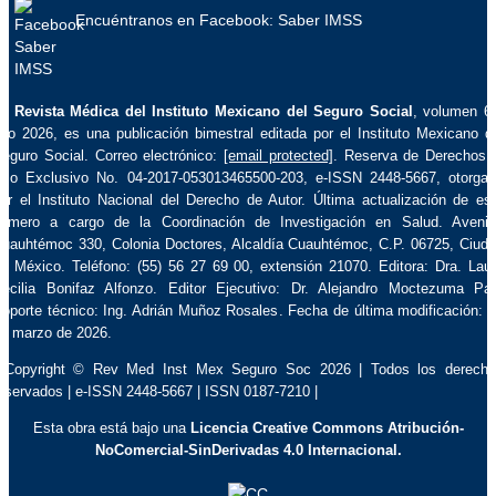
Encuéntranos en Facebook: Saber IMSS
La
Revista Médica del Instituto Mexicano del Seguro Social
, volumen 6
ño 2026, es una publicación bimestral editada por el Instituto Mexicano d
eguro Social. Correo electrónico:
[email protected]
. Reserva de Derechos 
so Exclusivo No. 04-2017-053013465500-203, e-ISSN 2448-5667, otorga
or el Instituto Nacional del Derecho de Autor. Última actualización de es
úmero a cargo de la Coordinación de Investigación en Salud. Aveni
uauhtémoc 330, Colonia Doctores, Alcaldía Cuauhtémoc, C.P. 06725, Ciud
e México. Teléfono: (55) 56 27 69 00, extensión 21070. Editora: Dra. Lau
ecilia Bonifaz Alfonzo. Editor Ejecutivo: Dr. Alejandro Moctezuma Pa
oporte técnico: Ing. Adrián Muñoz Rosales. Fecha de última modificación: 
e marzo de 2026.
 Copyright © Rev Med Inst Mex Seguro Soc 2026 | Todos los derech
eservados | e-ISSN 2448-5667 | ISSN 0187-7210 |
Esta obra está bajo una
Licencia Creative Commons Atribución-
NoComercial-SinDerivadas 4.0 Internacional.