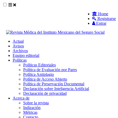
##plugins.themes.themeEleven.accessible_
Home
Registrarse
##plugins.themes.themeEleven.accessible_menu.main_navigat
Entrar
##plugins.themes.themeEleven.accessible_menu.main_content
##plugins.themes.themeEleven.accessible_menu.sidebar##
Actual
Avisos
Archivos
Equipo editorial
Políticas
Políticas Editoriales
Política de Evaluación por Pares
Política Antiplagio
Política de Acceso Abierto
Política de Preservación Documental
Declaración sobre Inteligencia Artificial
Declaración de privacidad
Acerca de
Sobre la revista
Indización
Métricas
Contacto