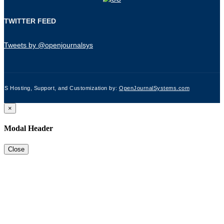
TWITTER FEED
Tweets by @openjournalsys
JS Hosting, Support, and Customization by:
OpenJournalSystems.com
×
Modal Header
Close