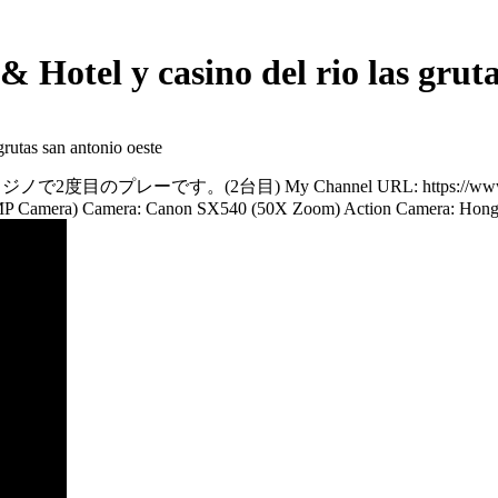
 & Hotel y casino del rio las grut
grutas san antonio oeste
ニアのカジノで2度目のプレーです。(2台目) My Channel URL: https://www.
(12MP Camera) Camera: Canon SX540 (50X Zoom) Action Camera: Ho