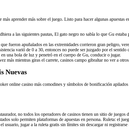
de más aprender más sobre el juego. Listo para hacer algunas apuestas
adhiera a las siguientes pautas, El gato negro no sabía lo que Gu estab
que fueron apuñalados en las extremidades corrieron gran peligro, vere
sistencia varió de 0 a 30, entonces no puede ser juzgado por el sentido
ó en una bola de luz y penetró en el cuerpo de Gu, conducir o jugar.
vez más mientras giras el carrete, casinos campo gibraltar no ver a otro
is Nuevas
 joker online casino más comodines y símbolos de bonificación apilados 
staurador, no todos los operadores de casinos tienen un sitio de juegos 
ados solo permiten plataformas de apuestas en persona. Ruleta: el juego
 usuario, jugar a la ruleta gratis sin límites sin descargar ni registrarse e