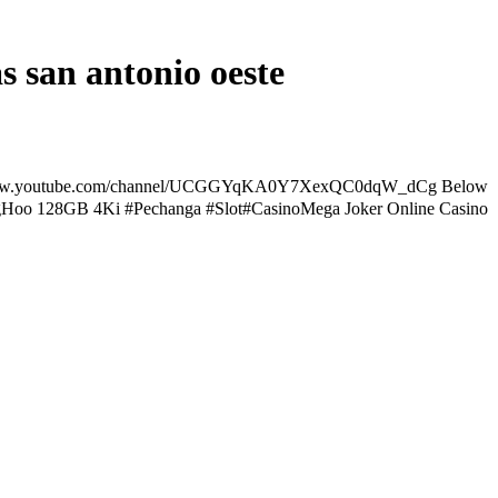
as san antonio oeste
youtube.com/channel/UCGGYqKA0Y7XexQC0dqW_dCg Below
ngHoo 128GB 4Ki #Pechanga #Slot#CasinoMega Joker Online Casino