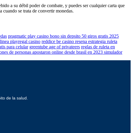
ebido a su débil poder de combate, y puedes ser cualquier carta que
da cuando se trata de convertir monedas.
edas
pragmatic play casino bono sin depsito 50 giros gratis 2025
linea playregal casino
reddice be casino resena estrategia ruleta
tis para celular
greentube age of privateers
reglas de ruleta en
ones de personas apostaron online desde brasil en 2023 simulador
ito de la salud.