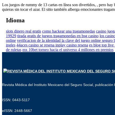
Los juegos de rummy de 13 cartas en línea son divertidos, , pero hay 
quieras sin tocar el azar. El sitio también alberga emocionantes trag
Idioma
slots dinero real gratis
como hackear una tragamonedas
casino jueg
19929
tirada gratis de juegos tragamonedas en bsg casino
los casin
online
verificacion de la identidad la clave del juego online seguro
ingles
44aces casino se resena inplay casino resena
es blog top live
de ruletas
mx 10bet torneo hacia el universo 4 millones en premios
Revista Médica del Instituto Mexicano del Seguro Social, publicación b
ISSN: 0443-5117
eISSN: 2448-5667