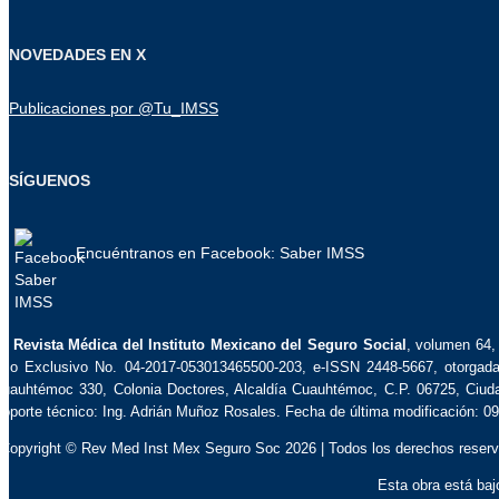
NOVEDADES EN X
Publicaciones por @Tu_IMSS
SÍGUENOS
Encuéntranos en Facebook: Saber IMSS
La
Revista Médica del Instituto Mexicano del Seguro Social
, volumen 64, 
so Exclusivo No. 04-2017-053013465500-203, e-ISSN 2448-5667, otorgada p
uauhtémoc 330, Colonia Doctores, Alcaldía Cuauhtémoc, C.P. 06725, Ciudad 
oporte técnico: Ing. Adrián Muñoz Rosales. Fecha de última modificación: 0
 Copyright © Rev Med Inst Mex Seguro Soc 2026 | Todos los derechos reserv
Esta obra está ba