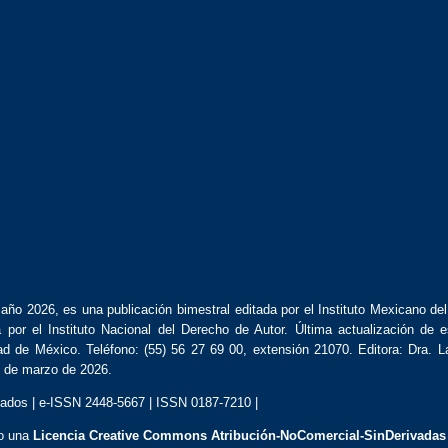
año 2026, es una publicación bimestral editada por el Instituto Mexicano de
or el Instituto Nacional del Derecho de Autor. Última actualización de 
de México. Teléfono: (55) 56 27 69 00, extensión 21070. Editora: Dra. La
9 de marzo de 2026.
ados | e-ISSN 2448-5667 | ISSN 0187-7210 |
jo una
Licencia Creative Commons Atribución-NoComercial-SinDerivadas 4